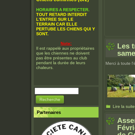
HORAIRES A RESPECTER.
TOUT RETARD INTERDIT
L'ENTREE SUR LE
TERRAIN CAR ELLE
PERTUBE LES CHIENS QUI Y
SONT.
Note:
Les 
Il est rappelé aux propriétaires
same
que les chiennes ne doivent
pas être présentes au club
pendant la durée de leurs
Merci à toute l'
chaleurs.
Recherche
Formulaire de
recherche
Lire la suite
Partenaires
Asse
Févri
de Gu