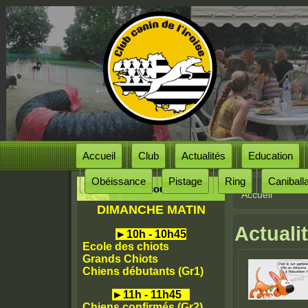
Accueil
Club
Actualités
Education
Obéissance
Pistage
Ring
Caniball
Horaires des cours
Accueil
Vous êtes
DIMANCHE MATIN
Actuali
►
10h - 10h45
Ecole des chiots
Grands Chiots
Chiens débutants (Gr1)
►
11h - 11h45
Chiens confirmés (Gr2)