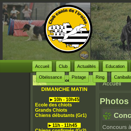
Accueil
Club
Actualités
Education
Obéissance
Pistage
Ring
Caniball
Horaires des cours
Accueil
Vous êtes
DIMANCHE MATIN
Photos
►
10h - 10h45
Ecole des chiots
Grands Chiots
Conc
Chiens débutants (Gr1)
►
11h - 11h45
Concours à
Chiens confirmés (Gr2)