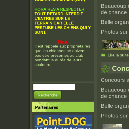
Beaucoup d
HORAIRES A RESPECTER.
de chance p
TOUT RETARD INTERDIT
L'ENTREE SUR LE
Belle organ
TERRAIN CAR ELLE
PERTUBE LES CHIENS QUI Y
Photos sur
SONT.
Note:
Il est rappelé aux propriétaires
que les chiennes ne doivent
Lire la suite
pas être présentes au club
pendant la durée de leurs
chaleurs.
Conc
Concours à
Recherche
Beaucoup d
Formulaire de
de chance p
recherche
Belle organ
Partenaires
Photos sur