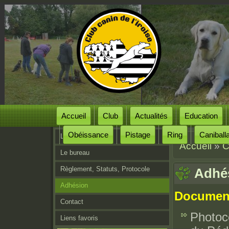
Accueil
Club
Actualités
Education
Obéissance
Pistage
Ring
Caniball
Le club
Accueil
»
C
Vous êtes
Le bureau
Règlement, Statuts, Protocole
Adhé
Adhésion
Documents
Contact
Photoco
Liens favoris