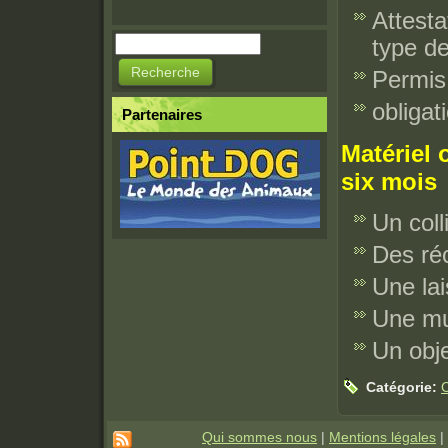
Attesta
Recherche
type d
Formulaire de
Permis
recherche
obliga
Partenaires
Matériel 
six mois
Un coll
Des r
Une lai
Une mus
Un obje
Catégorie:
Qui sommes nous
|
Mentions légales
|