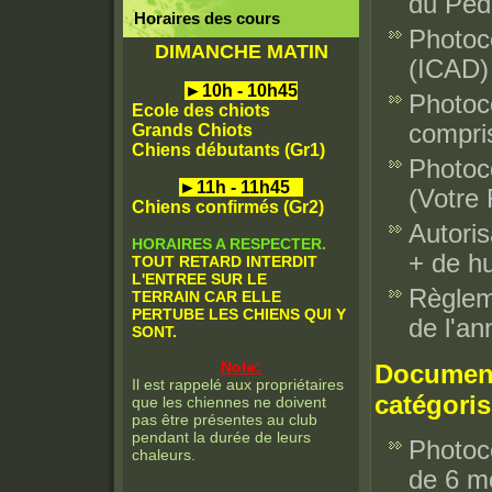
du Pédi
Horaires des cours
Photoco
DIMANCHE MATIN
(ICAD)
►
10h - 10h45
Photoco
Ecole des chiots
compris
Grands Chiots
Chiens débutants (Gr1)
Photoco
►
11h - 11h45
(Votre 
Chiens confirmés (Gr2)
Autoris
HORAIRES A RESPECTER.
+ de hu
TOUT RETARD INTERDIT
L'ENTREE SUR LE
Règleme
TERRAIN CAR ELLE
PERTUBE LES CHIENS QUI Y
de l'an
SONT.
Note:
Document
Il est rappelé aux propriétaires
catégori
que les chiennes ne doivent
pas être présentes au club
pendant la durée de leurs
Photoco
chaleurs.
de 6 m