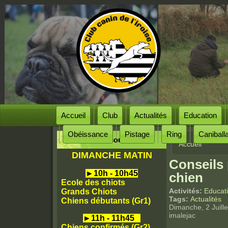
Accueil
Club
Actualités
Education
Obéissance
Pistage
Ring
Caniball
Horaires des cours
Accueil
Vous êtes
DIMANCHE MATIN
Conseils 
►
10h - 10h45
chien
Ecole des chiots
Activités:
Educat
Grands Chiots
Tags:
Actualités
Chiens débutants (Gr1)
Dimanche, 2 Juille
imalejac
►
11h - 11h45
Chiens confirmés (Gr2)