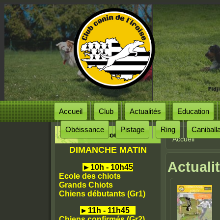
Accueil
Club
Actualités
Education
Obéissance
Pistage
Ring
Caniball
Horaires des cours
Accueil
Vous êtes
DIMANCHE MATIN
Actuali
►
10h - 10h45
Ecole des chiots
Grands Chiots
Chiens débutants (Gr1)
►
11h - 11h45
Chiens confirmés (Gr2)