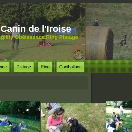
Canin de l'Iroise
gility Obéissance Ring Pistage
nce
Pistage
Ring
Caniballade