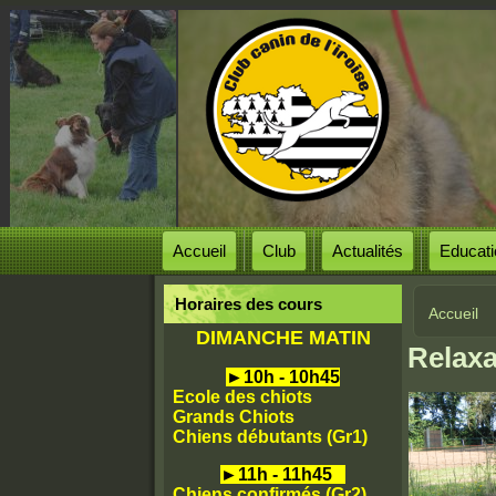
Accueil
Club
Actualités
Educati
Horaires des cours
Accueil
Vous ê
DIMANCHE MATIN
Relaxa
►
10h - 10h45
Ecole des chiots
Grands Chiots
Chiens débutants (Gr1)
►
11h - 11h45
Chiens confirmés (Gr2)