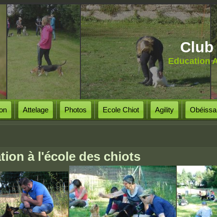
Club 
Education A
on
Attelage
Photos
Ecole Chiot
Agility
Obéissa
tes ici
tion à l'école des chiots