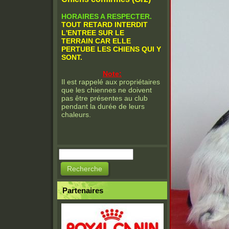
HORAIRES A RESPECTER.
TOUT RETARD INTERDIT
L'ENTREE SUR LE
TERRAIN CAR ELLE
PERTUBE LES CHIENS QUI Y
SONT.
Note:
Il est rappelé aux propriétaires
que les chiennes ne doivent
pas être présentes au club
pendant la durée de leurs
chaleurs.
Recherche
Formulaire de
recherche
Partenaires