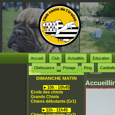
Accueil
Club
Actualités
Education
Obéissance
Pistage
Ring
Caniball
Horaires des cours
Accueil
Vous êtes
DIMANCHE MATIN
Accueilli
►
10h - 10h45
Ecole des chiots
Grands Chiots
Chiens débutants (Gr1)
►
11h - 11h45
Chiens confirmés (Gr2)